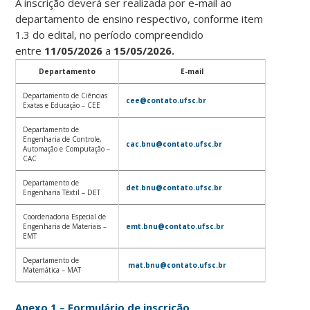
A inscrição deverá ser realizada por e-mail ao
departamento de ensino respectivo, conforme item
1.3 do edital, no período compreendido
entre
11/05/2026
a
15/05/2026.
Departamento
E-mail
Departamento de Ciências
cee@contato.ufsc.br
Exatas e Educação – CEE
Departamento de
Engenharia de Controle,
cac.bnu@contato.ufsc.br
Automação e Computação –
CAC
Departamento de
det.bnu@contato.ufsc.br
Engenharia Têxtil – DET
Coordenadoria Especial de
Engenharia de Materiais –
emt.bnu@contato.ufsc.br
EMT
Departamento de
mat.bnu@contato.ufsc.br
Matemática – MAT
Anexo 1 – Formulário de inscrição