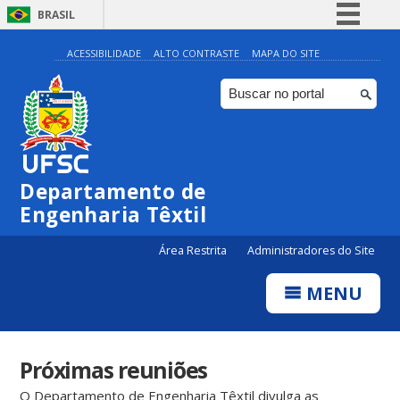
BRASIL
Simplifique!
ACESSIBILIDADE
ALTO CONTRASTE
MAPA DO SITE
Comunica BR
Participe
Acesso à informação
Legislação
Departamento de
Canais
Engenharia Têxtil
Área Restrita
Administradores do Site
MENU
Próximas reuniões
O Departamento de Engenharia Têxtil divulga as