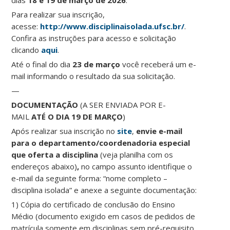
dias
18 e 19 de março de 2026
.
Para realizar sua inscrição,
acesse:
http://www.disciplinaisolada.ufsc.br/
.
Confira as instruções para acesso e solicitação
clicando
aqui
.
Até o final do dia
23 de março
você receberá um e-
mail informando o resultado da sua solicitação.
—
DOCUMENTAÇÃO
(A SER ENVIADA POR E-
MAIL
ATÉ O DIA 19 DE MARÇO
)
Após realizar sua inscrição no
site
,
envie e-mail
para o departamento/coordenadoria especial
que oferta a disciplina
(veja planilha com os
endereços abaixo)
,
no campo assunto identifique o
e-mail da seguinte forma: “nome completo –
disciplina isolada” e anexe a seguinte documentação:
1) Cópia do certificado de conclusão do Ensino
Médio (documento exigido em casos de pedidos de
matrícula somente em disciplinas sem pré-requisito