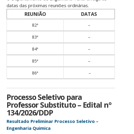
datas das próximas reuniões ordinárias.
REUNIÃO
DATAS
82ª
–
83ª
–
84ª
–
85ª
–
86ª
–
Processo Seletivo para
Professor Substituto – Edital nº
134/2026/DDP
Resultado Preliminar Processo Seletivo –
Engenharia Quimica