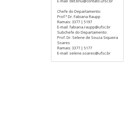
E-mail: det.bnu@contato.ufsc.br
Chefe do Departamento:
Prof.ª Dr. Fabiana Raupp
Ramais: 3377 | 5197
E-mail: fabiana.raupp@ufsc.br
Subchefe do Departamento:
Prof. Dr. Selene de Souza Siqueira
Soares
Ramais: 3377 | 5177
E-mail: selene.soares@ufsc.br