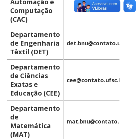
Automação e
Computação
(CAC)
Departamento
de Engenharia
det.bnu@contato.ufsc.br
Têxtil (DET)
Departamento
de Ciências
cee@contato.ufsc.br
Exatas e
Educação (CEE)
Departamento
de
mat.bnu@contato.ufsc.br
Matemática
(MAT)