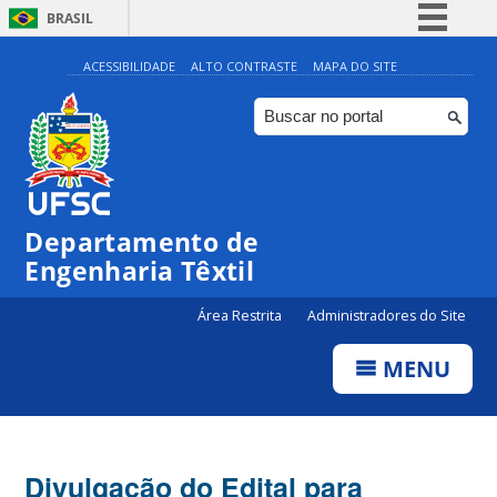
BRASIL
Simplifique!
ACESSIBILIDADE
ALTO CONTRASTE
MAPA DO SITE
Comunica BR
Participe
Acesso à informação
Legislação
Departamento de
Canais
Engenharia Têxtil
Área Restrita
Administradores do Site
MENU
Divulgação do Edital para