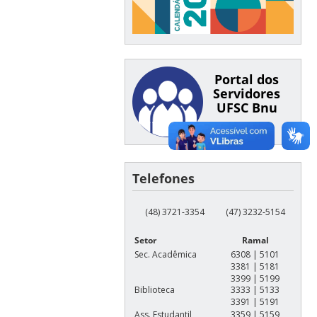
Portal dos
Servidores
UFSC Bnu
Telefones
(48) 3721-3354
(47) 3232-5154
Setor
Ramal
Sec. Acadêmica
6308 | 5101
3381 | 5181
3399 | 5199
Biblioteca
3333 | 5133
3391 | 5191
Ass. Estudantil
3359 | 5159